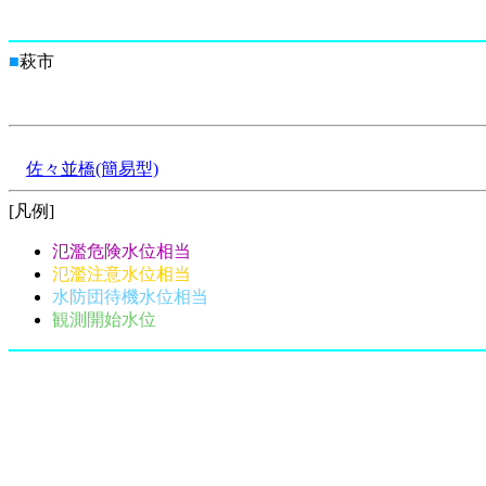
■
萩市
佐々並橋(簡易型)
[凡例]
氾濫危険水位相当
氾濫注意水位相当
水防団待機水位相当
観測開始水位