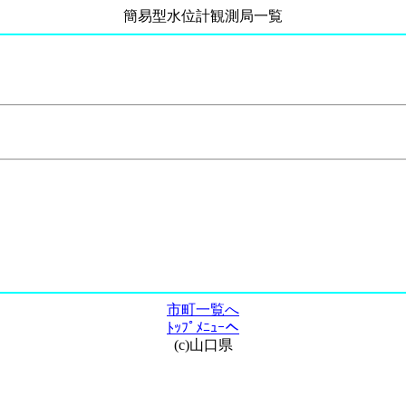
簡易型水位計観測局一覧
市町一覧へ
ﾄｯﾌﾟﾒﾆｭｰへ
(c)山口県